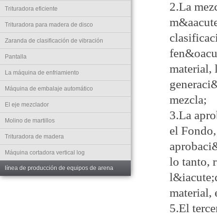
2.La mezc
Trituradora eficiente
m&aacute;
Trituradora para madera de disco
clasifica
Zaranda de clasificación de vibración
fen&oacut
Pantalla
material,
La máquina de enfriamiento
generaci&
Máquina de embalaje automático
mezcla;
El eje mezclador
3.La apro
Molino de martillos
el Fondo,
Trituradora de madera
aprobaci&
Máquina cortadora vertical log
lo tanto,
línea de producción de equipos de arena
l&iacute;
material, 
5.El terc