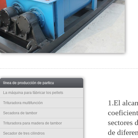
línea de producción de particu
La máquina para fábricar los pellets
1.El alca
Trituradora multifunción
coeficien
Secadora de tambor
sectores 
Trituradora para madera de tambor
de difere
Secador de tres cilindros