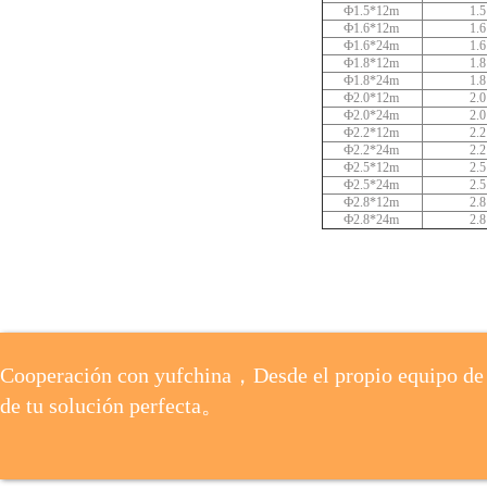
Ф1.5*12m
1.5
Ф1.6*12m
1.6
Ф1.6*24m
1.6
Ф1.8*12m
1.8
Ф1.8*24m
1.8
Ф2.0*12m
2.0
Ф2.0*24m
2.0
Ф2.2*12m
2.2
Ф2.2*24m
2.2
Ф2.5*12m
2.5
Ф2.5*24m
2.5
Ф2.8*12m
2.8
Ф2.8*24m
2.8
Cooperación con yufchina，Desde el propio equipo de 
de tu solución perfecta。