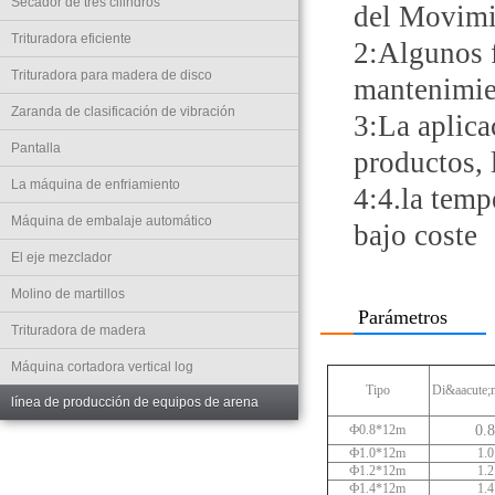
Secador de tres cilindros
del Movimie
Trituradora eficiente
2:Algunos f
Trituradora para madera de disco
mantenimie
Zaranda de clasificación de vibración
3:La aplic
Pantalla
productos, 
La máquina de enfriamiento
4:4.la temp
Máquina de embalaje automático
bajo coste
El eje mezclador
Molino de martillos
Parámetros
Trituradora de madera
Máquina cortadora vertical log
Tipo
Di&aacute;
línea de producción de equipos de arena
Ф0.8*12m
0.
Ф1.0*12m
1.0
Ф1.2*12m
1.2
Ф1.4*12m
1.4